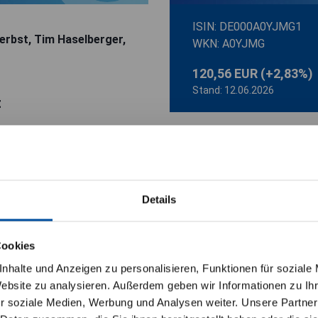
ISIN: DE000A0YJMG1
erbst, Tim Haselberger,
WKN: A0YJMG
120,56 EUR
(+2,83%)
Stand: 12.06.2026
t
eihen, Währungen und
Markus Wede
Wachstumstreiber wie
Senior Fund 
wandel.
Details
EUR Flexible Alloc
se für Privatanleger
Der LAIQON - WHC Global
Cookies
Zinsprodukte und geld
dass die nachfolgenden Informationen nur Priv
nhalte und Anzeigen zu personalisieren, Funktionen für soziale
Markus Wedel sucht wel
Website zu analysieren. Außerdem geben wir Informationen zu I
rung habe ich zur Kenntnis genommen.
Vermögenswerten, frei v
r soziale Medien, Werbung und Analysen weiter. Unsere Partner
Regionen, Sektoren od