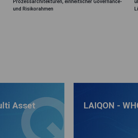
Prozessarchitekturen, einheitlicher Governance-
ü
und Risikorahmen
L
lti Asset
LAIQON - WHC