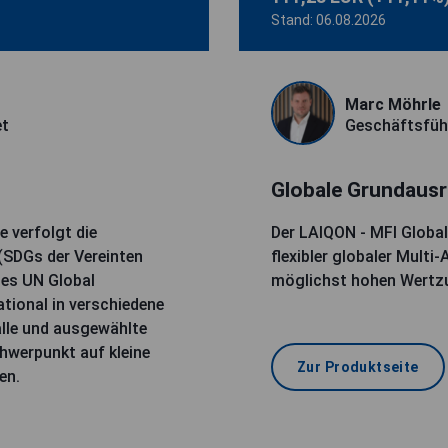
Stand: 06.08.2026
Marc Möhrle
et
Geschäftsfüh
Globale Grundausr
e verfolgt die
Der LAIQON - MFI Global
(SDGs der Vereinten
flexibler globaler Multi
des UN Global
möglichst hohen Wertzu
tional in verschiedene
alle und ausgewählte
hwerpunkt auf kleine
Zur Produktseite
men.