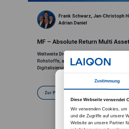
Frank Schwarz, Jan-Christoph H
Adrian Daniel
MF – Absolute Return Multi Asse
Weltweite Diversifikation über Aktien, Anl
Rohstoffe, ausgerichtet auf langfristige 
Digitalisierung, Automatisierung und Klima
Zustimmung
Wichtige Hinwei
Zur Produktseite
Diese Webseite verwendet 
Ich habe verstanden, 
Wir verwenden Cookies, um I
und die Zugriffe auf unsere 
Die Datenschutzerklä
Website an unsere Partner fü