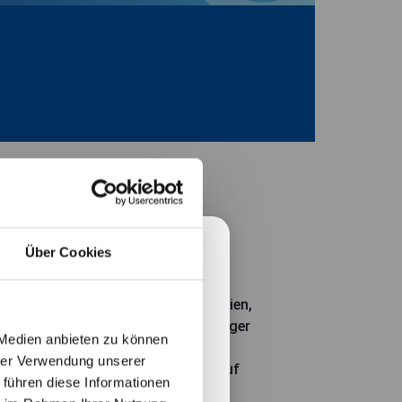
l
Manager
Über Cookies
ation
 Discovery investiert global in Aktien,
marktnahe Instrumente. Fondsmanager
atanleger betreffen.
 Medien anbieten zu können
tweit nach unterbewerteten
hrer Verwendung unserer
on Anlagerestriktionen in Bezug auf
 führen diese Informationen
er Unternehmensgrößen.