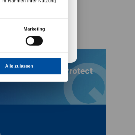
ie im Rahmen Ihrer Nutzung
 vorstehenden
ngen einverstanden
Marketing
Bestätigen
Alle zulassen
 Global Dynamic Protect
)