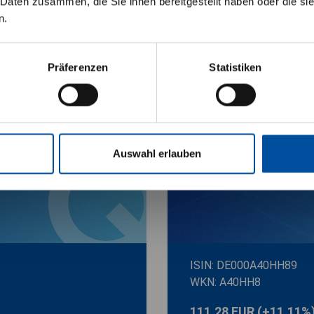
 Daten zusammen, die Sie ihnen bereitgestellt haben oder die s
TÄTIGEN”-Buttons versichere ich, dass ich die
n.
 verstanden habe und mich mit diesen Bedingu
Zur Produktseite
Präferenzen
Statistiken
Auswahl erlauben
sset
LAIQON - MFI
ISIN: DE000A40HH89
WKN: A40HH8
111,28 EUR
(+11,11%