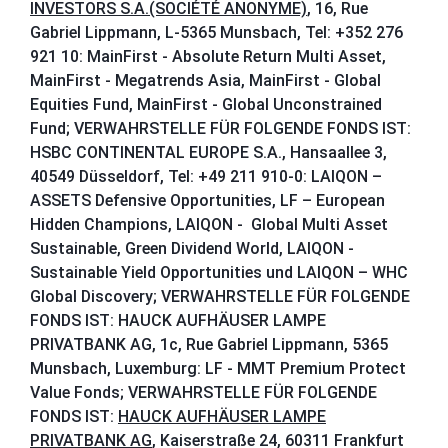
INVESTORS S.A.(SOCIÉTÉ ANONYME)
, 16, Rue
Gabriel Lippmann, L-5365 Munsbach, Tel: +352 276
921 10: MainFirst - Absolute Return Multi Asset,
MainFirst - Megatrends Asia, MainFirst - Global
Equities Fund, MainFirst - Global Unconstrained
Fund;
VERWAHRSTELLE FÜR FOLGENDE FONDS IST:
HSBC CONTINENTAL EUROPE S.A.
, Hansaallee 3,
40549 Düsseldorf, Tel: +49 211 910-0: LAIQON –
ASSETS Defensive Opportunities, LF – European
Hidden Champions, LAIQON - Global Multi Asset
Sustainable, Green Dividend World, LAIQON -
Sustainable Yield Opportunities und LAIQON – WHC
Global Discovery;
VERWAHRSTELLE FÜR FOLGENDE
FONDS IST: HAUCK AUFHÄUSER LAMPE
PRIVATBANK AG
, 1c, Rue Gabriel Lippmann, 5365
Munsbach, Luxemburg: LF - MMT Premium Protect
Value Fonds;
VERWAHRSTELLE FÜR FOLGENDE
FONDS IST:
HAUCK AUFHÄUSER LAMPE
PRIVATBANK AG
,
Kaiserstraße 24, 60311 Frankfurt