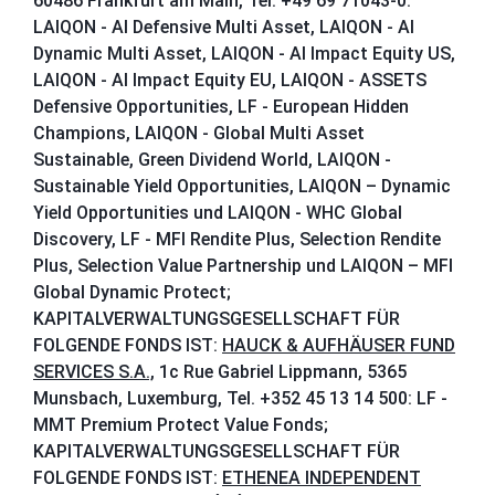
60486 Frankfurt am Main, Tel: +49 69 71043-0:
LAIQON - AI Defensive Multi Asset, LAIQON - AI
Dynamic Multi Asset, LAIQON - AI Impact Equity US,
LAIQON - AI Impact Equity EU, LAIQON - ASSETS
Defensive Opportunities, LF - European Hidden
Champions, LAIQON - Global Multi Asset
Sustainable, Green Dividend World, LAIQON -
Sustainable Yield Opportunities, LAIQON – Dynamic
Yield Opportunities und LAIQON - WHC Global
Discovery, LF - MFI Rendite Plus, Selection Rendite
Plus, Selection Value Partnership und LAIQON – MFI
Global Dynamic Protect;
KAPITALVERWALTUNGSGESELLSCHAFT FÜR
FOLGENDE FONDS IST:
HAUCK & AUFHÄUSER FUND
SERVICES S.A.,
1c Rue Gabriel Lippmann, 5365
Munsbach, Luxemburg, Tel. +352 45 13 14 500: LF -
MMT Premium Protect Value Fonds;
KAPITALVERWALTUNGSGESELLSCHAFT FÜR
FOLGENDE FONDS IST:
ETHENEA INDEPENDENT