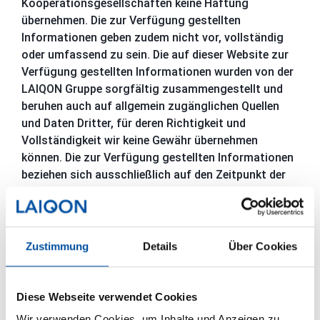
Kooperationsgesellschaften keine Haftung
übernehmen. Die zur Verfügung gestellten
Informationen geben zudem nicht vor, vollständig
oder umfassend zu sein. Die auf dieser Website zur
Verfügung gestellten Informationen wurden von der
LAIQON Gruppe sorgfältig zusammengestellt und
beruhen auch auf allgemein zugänglichen Quellen
und Daten Dritter, für deren Richtigkeit und
Vollständigkeit wir keine Gewähr übernehmen
können. Die zur Verfügung gestellten Informationen
beziehen sich ausschließlich auf den Zeitpunkt der
Erstellung und können sich ohne vorherige
Ankündigung jederzeit ändern.
HINWEISE FÜR ANLEGER AUS BELGIEN UND ITALIEN
Zustimmung
Details
Über Cookies
Für Anleger aus Belgien und Italien gelten besondere
Bestimmungen. Vor einer Investition sind Anleger
Diese Webseite verwendet Cookies
verpflichtet, sich eigenverantwortlich über die
Wir verwenden Cookies, um Inhalte und Anzeigen zu