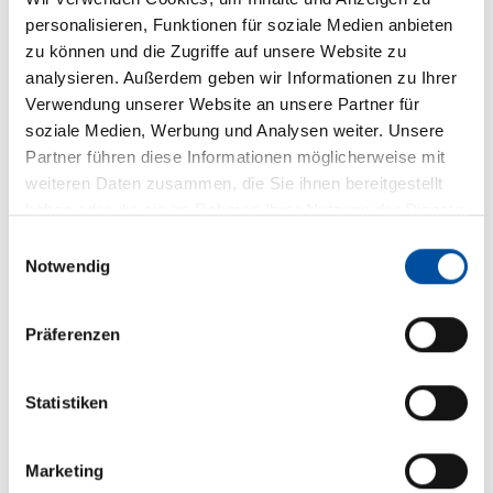
geltenden gesetzlichen Vorschriften sowie etwaige
personalisieren, Funktionen für soziale Medien anbieten
steuerliche Auswirkungen zu informieren und diese
zu können und die Zugriffe auf unsere Website zu
zu beachten.
analysieren. Außerdem geben wir Informationen zu Ihrer
Verwendung unserer Website an unsere Partner für
Belgien
soziale Medien, Werbung und Analysen weiter. Unsere
Die Fondsanteile dürfen in Belgien ausschließlich an
Partner führen diese Informationen möglicherweise mit
professionelle Anleger und/oder gemäß den
weiteren Daten zusammen, die Sie ihnen bereitgestellt
geltenden gesetzlichen Bestimmungen angeboten
haben oder die sie im Rahmen Ihrer Nutzung der Dienste
werden. Ein öffentliches Angebot an Privatanleger
gesammelt haben.
Einwilligungsauswahl
ist nur zulässig, sofern eine entsprechende
Notwendig
Genehmigung der belgischen
Finanzaufsichtsbehörde (FSMA) vorliegt.
Präferenzen
Der Verkaufsprospekt, die wesentlichen
Informationsdokumente (PRIIPs-KIDs), die
Statistiken
Jahresberichte und die Halbjahresberichte des
Teilfonds sind auf Anfrage kostenlos in
französischer Sprache bei der
Marketing