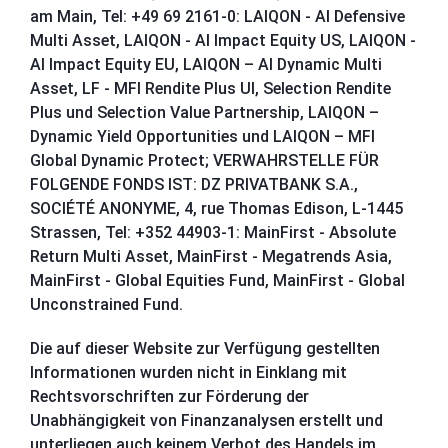
am Main, Tel: +49 69 2161-0: LAIQON - AI Defensive
Multi Asset, LAIQON - AI Impact Equity US, LAIQON -
AI Impact Equity EU, LAIQON – AI Dynamic Multi
Asset, LF - MFI Rendite Plus UI, Selection Rendite
Plus und Selection Value Partnership, LAIQON –
Dynamic Yield Opportunities und LAIQON – MFI
Global Dynamic Protect; VERWAHRSTELLE FÜR
FOLGENDE FONDS IST:
DZ PRIVATBANK S.A.,
SOCIÉTÉ ANONYME, 4, rue Thomas Edison, L-1445
Strassen, Tel: +352 44903-1: MainFirst - Absolute
Return Multi Asset, MainFirst - Megatrends Asia,
MainFirst - Global Equities Fund, MainFirst - Global
Unconstrained Fund.
Die auf dieser Website zur Verfügung gestellten
Informationen wurden nicht in Einklang mit
Rechtsvorschriften zur Förderung der
Unabhängigkeit von Finanzanalysen erstellt und
unterliegen auch keinem Verbot des Handels im