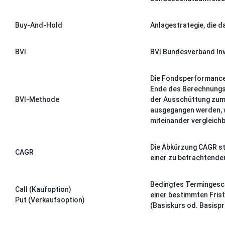
Buy-And-Hold
Anlagestrategie, die da
BVI
BVI Bundesverband In
Die Fondsperformance
Ende des Berechnungsz
BVI-Methode
der Ausschüttung zum A
ausgegangen werden, w
miteinander vergleichb
Die Abkürzung CAGR st
CAGR
einer zu betrachtende
Bedingtes Termingesch
Call (Kaufoption)
einer bestimmten Fris
Put (Verkaufsoption)
(Basiskurs od. Basispr