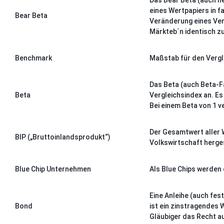
Das Bear Beta (auch ne
eines Wertpapiers in f
Bear Beta
Veränderung eines Verg
Märkteb´n identisch zu
Benchmark
Maßstab für den Vergl
Das Beta (auch Beta-F
Beta
Vergleichsindex an. Es
Bei einem Beta von 1 v
Der Gesamtwert aller W
BIP („Bruttoinlandsprodukt“)
Volkswirtschaft herge
Blue Chip Unternehmen
Als Blue Chips werden
Eine Anleihe (auch fes
Bond
ist ein zinstragendes 
Gläubiger das Recht a