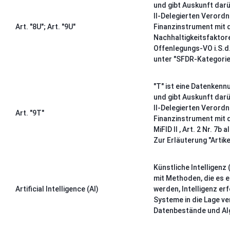
und gibt Auskunft dar
II-Delegierten Verordn
Art. "8U"; Art. "9U"
Finanzinstrument mit d
Nachhaltigkeitsfaktoren 
Offenlegungs-VO i.S.d. M
unter "SFDR-Kategorie
"T" ist eine Datenken
und gibt Auskunft dar
II-Delegierten Verordn
Art. "9T"
Finanzinstrument mit d
MiFID II , Art. 2 Nr. 7b
Zur Erläuterung "Artike
Künstliche Intelligenz (K
mit Methoden, die es 
Artificial Intelligence (AI)
werden, Intelligenz erf
Systeme in die Lage ve
Datenbestände und Al