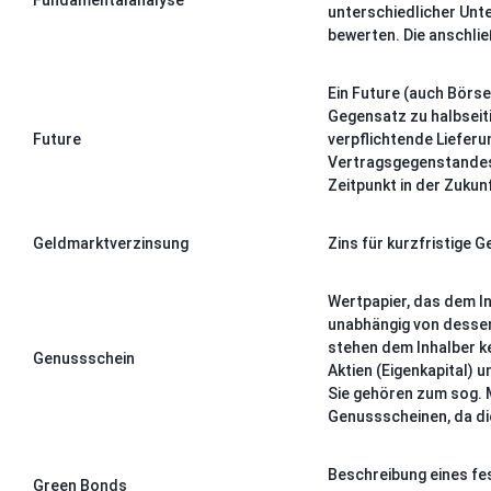
Fundamentalanalyse
unterschiedlicher Unt
bewerten. Die anschli
Ein Future (auch Börse
Gegensatz zu halbseiti
Future
verpflichtende Liefer
Vertragsgegenstandes 
Zeitpunkt in der Zukun
Geldmarktverzinsung
Zins für kurzfristige 
Wertpapier, das dem I
unabhängig von dessen
stehen dem Inhalber k
Genussschein
Aktien (Eigenkapital) 
Sie gehören zum sog. 
Genussscheinen, da die
Beschreibung eines fes
Green Bonds