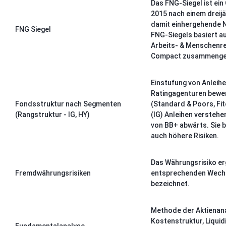
Das FNG-Siegel ist ei
2015 nach einem dreij
damit einhergehende Na
FNG Siegel
FNG-Siegels basiert a
Arbeits- & Menschenre
Compact zusammengef
Einstufung von Anleihe
Ratingagenturen bewer
Fondsstruktur nach Segmenten
(Standard & Poors, Fit
(Rangstruktur - IG, HY)
(IG) Anleihen verstehe
von BB+ abwärts. Sie b
auch höhere Risiken.
Das Währungsrisiko e
Fremdwährungsrisiken
entsprechenden Wechsel
bezeichnet.
Methode der Aktienana
Kostenstruktur, Liquid