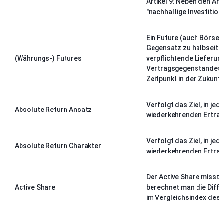
Artikel 9:
Neben den An
"nachhaltige Investiti
Ein Future (auch Börse
Gegensatz zu halbseiti
(Währungs-) Futures
verpflichtende Liefer
Vertragsgegenstandes 
Zeitpunkt in der Zukun
Verfolgt das Ziel, in
Absolute Return Ansatz
wiederkehrenden Ertra
Verfolgt das Ziel, in
Absolute Return Charakter
wiederkehrenden Ertra
Der Active Share miss
Active Share
berechnet man die Dif
im Vergleichsindex de