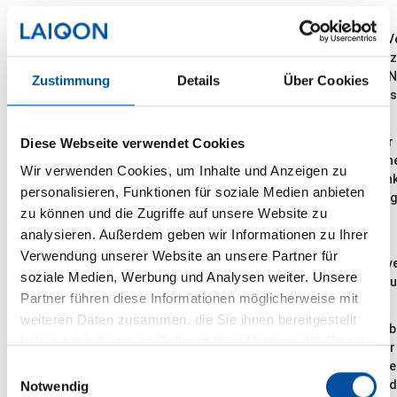
Laut der Taxonomie-Ve
wesentlichen Beitrag 
Do No Significant Harm (DNSH)
zuwiderzulaufen (Do N
Zustimmung
Details
Über Cookies
auf Soziales und Mens
Prozentuales Maß für d
Diese Webseite verwendet Cookies
unterdurchschnittlich
Wir verwenden Cookies, um Inhalte und Anzeigen zu
Downside-Risiko
positiven Kursschwan
personalisieren, Funktionen für soziale Medien anbieten
negativen Schwankungs
zu können und die Zugriffe auf unsere Website zu
Wertpapier.
analysieren. Außerdem geben wir Informationen zu Ihrer
Verwendung unserer Website an unsere Partner für
Bezeichnet den Wertve
Drawdown
soziale Medien, Werbung und Analysen weiter. Unsere
um Risikopotentiale z
Partner führen diese Informationen möglicherweise mit
weiteren Daten zusammen, die Sie ihnen bereitgestellt
Die Duration beschreib
haben oder die sie im Rahmen Ihrer Nutzung der Dienste
Fondsvermögen unter Be
Duration
gesammelt haben.
damit die Duration, wi
Einwilligungsauswahl
Duration ist insbesond
Notwendig