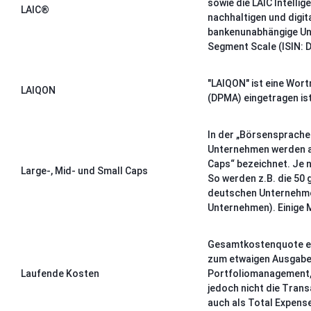
sowie die LAIC Intelli
LAIC®
nachhaltigen und digi
bankenunabhängige Unt
Segment Scale (ISIN: 
"LAIQON" ist eine Wor
LAIQON
(DPMA) eingetragen ist
In der „Börsensprache
Unternehmen werden al
Caps“ bezeichnet. Je 
Large-, Mid- und Small Caps
So werden z.B. die 50
deutschen Unternehme
Unternehmen). Einige 
Gesamtkostenquote ein
zum etwaigen Ausgabea
Laufende Kosten
Portfoliomanagement,
jedoch nicht die Tran
auch als Total Expense