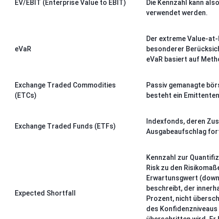
EV/EBIT (Enterprise Value to EBIT)
Die Kennzahl kann also
verwendet werden.
Der extreme Value-at-R
eVaR
besonderer Berücksicht
eVaR basiert auf Met
Exchange Traded Commodities
Passiv gemanagte börse
(ETCs)
besteht ein Emittenten
Indexfonds, deren Zus
Exchange Traded Funds (ETFs)
Ausgabeaufschlag fort
Kennzahl zur Quantifiz
Risk zu den Risikomaße
Erwartunsgwert (down 
beschreibt, der innerh
Expected Shortfall
Prozent, nicht übersch
des Konfidenzniveaus li