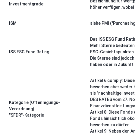
Bezeichnung für Wertp
Investmentgrade
höher verfügen, wobei 
ISM
siehe PMI ("Purchasin
Das ISS ESG Fund Rati
Mehr Sterne bedeuten, 
ISS ESG Fund Rating
ESG-Gesichtspunkten im
Die Sterne sind jedoch
haben oder in Zukunft
Artikel 6 comply:
Diese
bewerben aber weder ö
sie "nachhaltige Invest
DES RATES vom 27. No
Kategorie (Offenlegungs-
Finanzdienstleistungss
Verordnung)
Artikel 8
: Diese Fonds 
"SFDR"-Kategorie
Fonds hinsichtlich ök
bewerben zu dürfen.
Artikel 9:
Neben den An