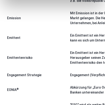
z.B. die Volksrepublik 
Mit Emission ist in de
Emission
Markt gelangen. Die He
Unternehmen, bei Anle
Ein Emittent ist ein H
Emittent
kann es sich um Unter
Ein Emittent ist ein H
Emittentenrisiko
Herausgeber seinen Za
Emittentenrisiko den t
Engagement Strategie
Engagement (Verpflicht
Abkürzung für „Euro Ov
®
EONIA
Banken untereinander f
"ESG" wird als weiter 