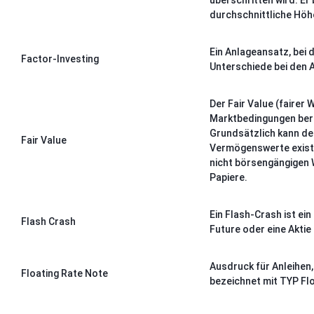
überschritten wird. Er
durchschnittliche Höhe
Ein Anlageansatz, bei
Factor-Investing
Unterschiede bei den 
Der Fair Value (fairer
Marktbedingungen bere
Grundsätzlich kann der
Fair Value
Vermögenswerte existie
nicht börsengängigen 
Papiere.
Ein Flash-Crash ist ei
Flash Crash
Future oder eine Aktie
Ausdruck für Anleihen,
Floating Rate Note
bezeichnet mit TYP Flo