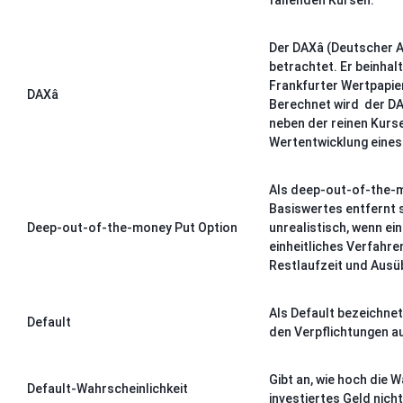
fallenden Kursen.
Der DAX
â
(Deutscher Ak
betrachtet. Er beinha
Frankfurter Wertpapier
DAX
â
Berechnet wird
der DA
neben der reinen Kurs
Wertentwicklung eines 
Als deep-out-of-the-m
Basiswertes entfernt s
Deep-out-of-the-money Put Option
unrealistisch, wenn ein
einheitliches Verfahre
Restlaufzeit und Ausüb
Als Default bezeichnet
Default
den Verpflichtungen a
Gibt an, wie hoch die W
Default-Wahrscheinlichkeit
investiertes Geld nich