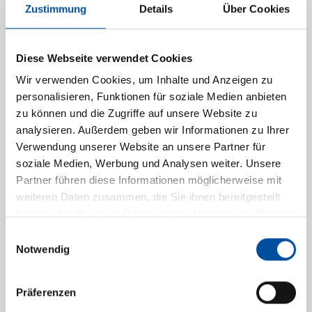
Zustimmung
Details
Über Cookies
LAIQON
Diese Webseite verwendet Cookies
FOLGEN SIE UNS
Wir verwenden Cookies, um Inhalte und Anzeigen zu
personalisieren, Funktionen für soziale Medien anbieten
zu können und die Zugriffe auf unsere Website zu
analysieren. Außerdem geben wir Informationen zu Ihrer
STANDORTE
Verwendung unserer Website an unsere Partner für
soziale Medien, Werbung und Analysen weiter. Unsere
Hamburg
Partner führen diese Informationen möglicherweise mit
weiteren Daten zusammen, die Sie ihnen bereitgestellt
An der Alster 42
haben oder die sie im Rahmen Ihrer Nutzung der Dienste
20099 Hamburg
gesammelt haben.
Einwilligungsauswahl
+49 40 32 56 78 0
Notwendig
Präferenzen
München