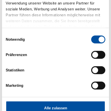
Verwendung unserer Website an unsere Partner für
Director / Wholesale & Retail Clients
soziale Medien, Werbung und Analysen weiter. Unsere
Partner führen diese Informationen möglicherweise mit
Telefon:
+49 89 24 20 84 234
weiteren Daten zusammen, die Sie ihnen bereitgestellt
Mobil:
+49 171 26 67 834
haben oder die sie im Rahmen Ihrer Nutzung der Dienste
gesammelt haben.
Einwilligungsauswahl
Notwendig
E-Mail schreiben
Präferenzen
Statistiken
Marketing
Alle zulassen