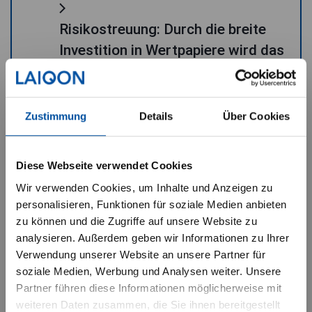
Risikostreuung: Durch die breite
Investition in Wertpapiere wird das
Anlagerisiko gegenüber einem
Einzelinvestment reduziert
Zustimmung
Details
Über Cookies
Laufende Erträge:
Wichtige Hinweise für Privatanleger
Diese Webseite verwendet Cookies
Überdurchschnittliches Potenzial
für laufende Erträge und
Wir verwenden Cookies, um Inhalte und Anzeigen zu
Ich habe verstanden, dass die
personalisieren, Funktionen für soziale Medien anbieten
Ausschüttungen durch Zins- und
nachfolgenden Informationen nur
zu können und die Zugriffe auf unsere Website zu
Dividendenzahlungen
Privatanleger betreffen. Die
analysieren. Außerdem geben wir Informationen zu Ihrer
Verwendung unserer Website an unsere Partner für
Datenschutzerklärung habe ich zur
soziale Medien, Werbung und Analysen weiter. Unsere
Kenntnis genommen.
Aktives Management: Erfahrenes,
Partner führen diese Informationen möglicherweise mit
weiteren Daten zusammen, die Sie ihnen bereitgestellt
professionelles aktives