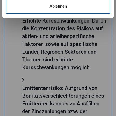
Ablehnen
Erhöhte Kursschwankungen: Durch
die Konzentration des Risikos auf
aktien- und anleihespezifische
Faktoren sowie auf spezifische
Länder, Regionen Sektoren und
Themen sind erhöhte
Kursschwankungen möglich
Emittentenrisiko: Aufgrund von
Bonitätsverschlechterungen eines
Emittenten kann es zu Ausfällen
der Zinszahlungen bzw. der