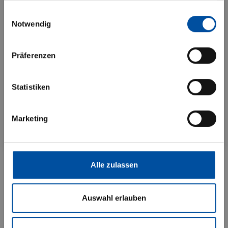
Mit Drücken des “BESTÄTIGEN”-
gesammelt haben.
Einwilligungsauswahl
Buttons versichere ich, dass ich die
Notwendig
Vermögensaufbau in individuellen Depots
vorstehenden Hinweise gelesen und
Kontinuierliches Portfoliomanagement durch
verstanden habe und mich mit diesen
Präferenzen
®
den LAIC ADVISOR
Bedingungen einverstanden erkläre.
Anlageuniversum mit >12.000 Investmentfonds
und etwa 2.900 ETFs
Statistiken
Ablehnen
Risikomanagement mit laufender
Depotanpassung
Marketing
Bestätigen
Mehr erfahren
Alle zulassen
Auswahl erlauben