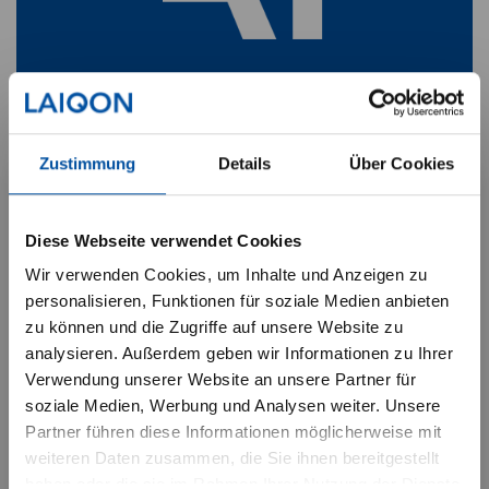
LAIC: KI-gesteuerte
Zustimmung
Details
Über Cookies
Investmentlösungen zur
Diversifikation
–
Wichtige Hinweise für
überdurchschnittliche Erträge,
Institutionelle Investoren
Diese Webseite verwendet Cookies
unterdurchschnittliches Risiko
Wir verwenden Cookies, um Inhalte und Anzeigen zu
Ich habe verstanden, dass die
personalisieren, Funktionen für soziale Medien anbieten
Unser Tochterunternehmen LAIC ermöglicht auf
zu können und die Zugriffe auf unsere Website zu
nachfolgenden Informationen nur
Basis künstlicher Intelligenz eine verbesserte
analysieren. Außerdem geben wir Informationen zu Ihrer
institutionelle Anleger betreffen. Die
Titelselektion sowie eine Rendite-Risiko-
Verwendung unserer Website an unsere Partner für
Optimierung. Individuelle Strategien werden für
Datenschutzerklärung habe ich zur
soziale Medien, Werbung und Analysen weiter. Unsere
einzelne Kunden geschaffen mit dem Ziel:
Partner führen diese Informationen möglicherweise mit
Kenntnis genommen.“
Diversifikation über quantitative, KI-gesteuerte
weiteren Daten zusammen, die Sie ihnen bereitgestellt
Ansätze.
haben oder die sie im Rahmen Ihrer Nutzung der Dienste