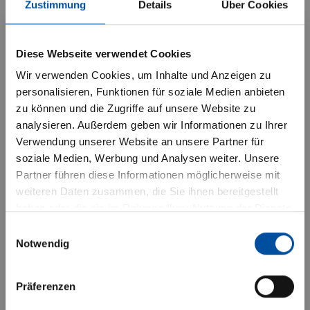
Zustimmung
Details
Über Cookies
Objektive Investitionsvorschläge
Wichtige Hinweise für Privatanleger
Diese Webseite verwendet Cookies
durch den LAIC ADVISOR®
Wir verwenden Cookies, um Inhalte und Anzeigen zu
Ich habe verstanden, dass die
personalisieren, Funktionen für soziale Medien anbieten
nachfolgenden Informationen nur
zu können und die Zugriffe auf unsere Website zu
Attraktive überdurchschnittliche
Privatanleger betreffen. Die
analysieren. Außerdem geben wir Informationen zu Ihrer
Renditechancen am Aktienmarkt
Verwendung unserer Website an unsere Partner für
Datenschutzerklärung habe ich zur
soziale Medien, Werbung und Analysen weiter. Unsere
Kenntnis genommen.
Partner führen diese Informationen möglicherweise mit
Risikostreuung: Durch die breite
weiteren Daten zusammen, die Sie ihnen bereitgestellt
Mit Drücken des “BESTÄTIGEN”-
haben oder die sie im Rahmen Ihrer Nutzung der Dienste
Investition in Wertpapiere wird das
Buttons versichere ich, dass ich die
gesammelt haben.
Einwilligungsauswahl
Anlagerisiko gegenüber einem
Notwendig
vorstehenden Hinweise gelesen und
Einzelinvestment reduziert
verstanden habe und mich mit diesen
Präferenzen
Bedingungen einverstanden erkläre.