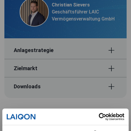
Christian Sievers
Geschäftsführer LAIC
Vermögensverwaltung GmbH
Anlagestrategie
Zielmarkt
Downloads
Chancen