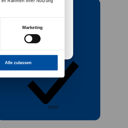
ie im Rahmen Ihrer Nutzung
 vorstehenden
A40HGM
ngen einverstanden
Marketing
Bestätigen
Alle zulassen
WKN