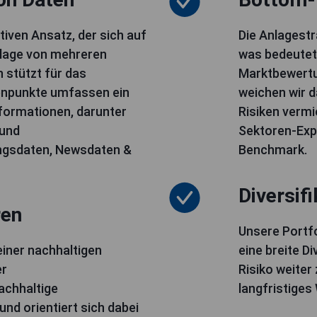
tiven Ansatz, der sich auf
Die Anlagestr
lage von mehreren
was bedeutet,
 stützt für das
Marktbewertu
tenpunkte umfassen ein
weichen wir d
nformationen, darunter
Risiken vermi
 und
Sektoren-Expo
ngsdaten, Newsdaten &
Benchmark.
Diversifi
ren
Unsere Portf
einer nachhaltigen
eine breite Di
er
Risiko weiter
achhaltige
langfristige
und orientiert sich dabei