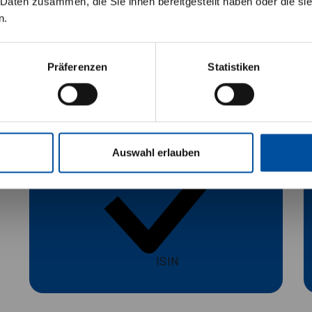
 Daten zusammen, die Sie ihnen bereitgestellt haben oder die s
TÄTIGEN”-Buttons versichere ich, dass ich die
DE000A40HGM8
n.
 verstanden habe und mich mit diesen Bedingu
Präferenzen
Statistiken
Auswahl erlauben
ISIN