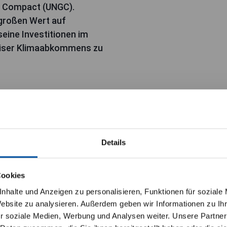
al Compact (UNGC).
 großen Wert auf
eine Investitionen im
ariser Klimaabkommens zu
Details
se für Privatanleger
27,77 EUR
Cookies
dass die nachfolgenden Informationen nur Priv
nhalte und Anzeigen zu personalisieren, Funktionen für soziale
NAV
Website zu analysieren. Außerdem geben wir Informationen zu I
rung habe ich zur Kenntnis genommen.
r soziale Medien, Werbung und Analysen weiter. Unsere Partner