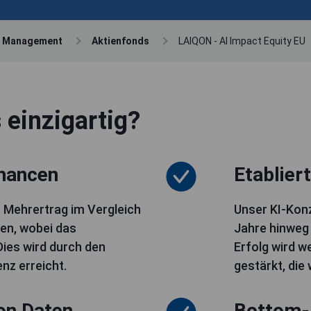
t Management
Aktienfonds
LAIQON - AI Impact Equity EU
einzigartig?
chancen
Etablier
n Mehrertrag im Vergleich
Unser KI-Kon
en, wobei das
Jahre hinweg 
Dies wird durch den
Erfolg wird w
enz erreicht.
gestärkt, die 
on Daten
Bottom-