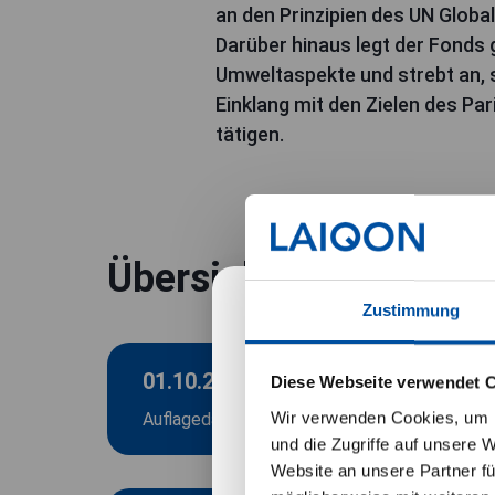
an den Prinzipien des UN Glob
Darüber hinaus legt der Fonds
Umweltaspekte und strebt an, s
Einklang mit den Zielen des P
tätigen.
Übersicht
Zustimmung
Wichtige Hinwei
01.10.2024
Diese Webseite verwendet 
Ich habe verstanden, 
Wir verwenden Cookies, um I
Auflagedatum
und die Zugriffe auf unsere 
Die Datenschutzerklä
Website an unsere Partner fü