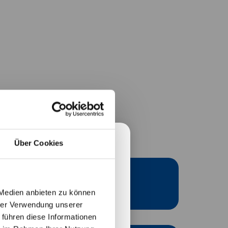
Über Cookies
+8,94%
atanleger betreffen.
 Medien anbieten zu können
Performance (YTD)
hrer Verwendung unserer
 führen diese Informationen