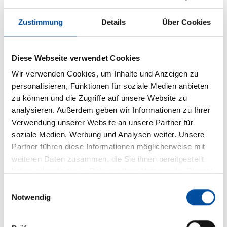
einen Blick in die Vergangenheit werfen, um Aufschluss
über die Wertentwicklung des Investmentfonds zu
Zustimmung
Details
Über Cookies
bekommen.
Es liegt nahe, dass die vergangene Performance nichts
Diese Webseite verwendet Cookies
über die Zukünftige aussagt – retroperspektiv lassen
Wir verwenden Cookies, um Inhalte und Anzeigen zu
sich allenfalls vergangenheitsbezogene Entwicklungen
personalisieren, Funktionen für soziale Medien anbieten
nachweisen. Allerdings erkennen Investorinnen und
zu können und die Zugriffe auf unsere Website zu
Investoren beim Blick auf die Fondsperformance, wie gut
analysieren. Außerdem geben wir Informationen zu Ihrer
das Fondsmanagement in der Vergangenheit agiert hat
Verwendung unserer Website an unsere Partner für
– vor allem in turbulenten Zeiten. Hierfür lassen sich
soziale Medien, Werbung und Analysen weiter. Unsere
Benchmarks oder vergleichbare Fonds heranziehen, die
Partner führen diese Informationen möglicherweise mit
hierdurch Auskunft über die Perfomance in Krisenzeiten
weiteren Daten zusammen, die Sie ihnen bereitgestellt
als Vergleichsgröße bieten.
haben oder die sie im Rahmen Ihrer Nutzung der Dienste
gesammelt haben.
LAIQON liefert Anlegerinnen und Anlegern in den
Einwilligungsauswahl
Fondsprospekten unterschiedliche Performance-
Notwendig
Szenarien – von sehr pessimistisch bis optimistisch.
Dies kann institutionellen Anlegern helfen, die mögliche