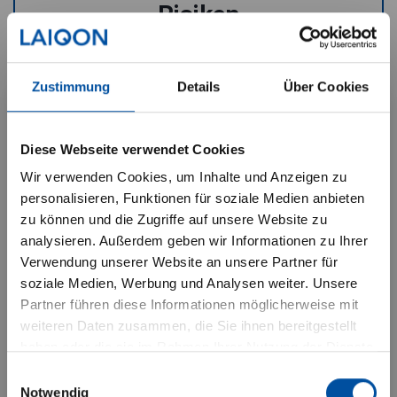
Risiken
Wertverluste: Kursverluste
Zustimmung
Details
Über Cookies
aufgrund von markt-, branchen-
Wichtige Hinweise für
und unternehmensbedingten
Institutionelle Investoren
Diese Webseite verwendet Cookies
Ereignissen sind möglich
Wir verwenden Cookies, um Inhalte und Anzeigen zu
Ich habe verstanden, dass die
personalisieren, Funktionen für soziale Medien anbieten
zu können und die Zugriffe auf unsere Website zu
nachfolgenden Informationen nur
Erhöhte Kursschwankungen: Durch
analysieren. Außerdem geben wir Informationen zu Ihrer
institutionelle Anleger betreffen. Die
die hohe Konzentration des
Verwendung unserer Website an unsere Partner für
Datenschutzerklärung habe ich zur
soziale Medien, Werbung und Analysen weiter. Unsere
Risikos auf aktiven- und
Partner führen diese Informationen möglicherweise mit
Kenntnis genommen.“
anleihespezifische Faktoren sind
weiteren Daten zusammen, die Sie ihnen bereitgestellt
erhöhte Kursschwankungen
haben oder die sie im Rahmen Ihrer Nutzung der Dienste
Mit Drücken des “BESTÄTIGEN”-
möglich
gesammelt haben.
Einwilligungsauswahl
Buttons versichere ich, dass ich die
Notwendig