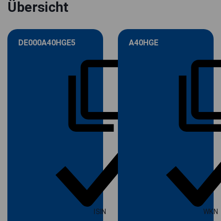
Übersicht
DE000A40HGE5
A40HGE
ISIN
WKN