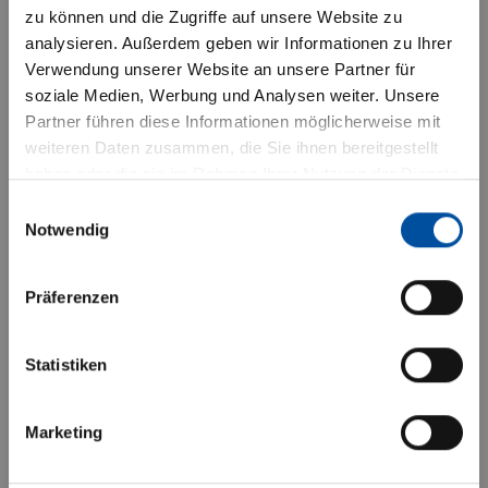
zu können und die Zugriffe auf unsere Website zu
nachfolgenden Informationen nur
analysieren. Außerdem geben wir Informationen zu Ihrer
institutionelle Anleger betreffen. Die
Verwendung unserer Website an unsere Partner für
Risiken
Datenschutzerklärung habe ich zur
soziale Medien, Werbung und Analysen weiter. Unsere
Partner führen diese Informationen möglicherweise mit
Kenntnis genommen.“
weiteren Daten zusammen, die Sie ihnen bereitgestellt
Wertverluste: Markt-, branchen-
haben oder die sie im Rahmen Ihrer Nutzung der Dienste
Mit Drücken des “BESTÄTIGEN”-
gesammelt haben.
und unternehmensbedingte
Einwilligungsauswahl
Buttons versichere ich, dass ich die
Notwendig
Kursverluste sowie
vorstehenden Hinweise gelesen und
Wechselkursverluste sind möglich
verstanden habe und mich mit diesen
Präferenzen
Bedingungen einverstanden erkläre.
Erhöhte Kursschwankungen: Durch
Statistiken
Ablehnen
die Konzentration des Risikos auf
aktien- und anleihespezifische
Marketing
Bestätigen
Faktoren sowie auf spezifische