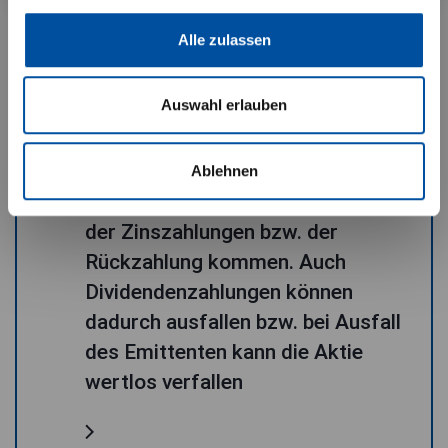
Länder, Regionen, Sektoren und
Themen sind erhöhte
Alle zulassen
Kursschwankungen möglich
Auswahl erlauben
Emittentenrisiko: Aufgrund von
Bonitätsverschlechterungen eines
Ablehnen
Emittenten kann es zu Ausfällen
der Zinszahlungen bzw. der
Rückzahlung kommen. Auch
Dividendenzahlungen können
dadurch ausfallen bzw. bei Ausfall
des Emittenten kann die Aktie
wertlos verfallen