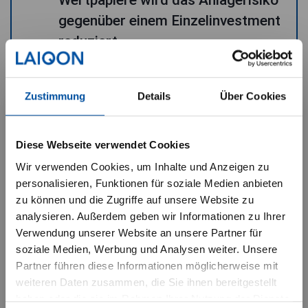
Wertpapiere wird das Anlagerisiko
gegenüber einem Einzelinvestment
reduziert
Dividendenzahlungen
Zustimmung
Details
Über Cookies
Manche Aktien sind mit
Wichtige Hinweise für
Dividendenzahlungen des
Institutionelle Investoren
Diese Webseite verwendet Cookies
Emittenten verbunden. Davon
Wir verwenden Cookies, um Inhalte und Anzeigen zu
können Aktienfonds profitieren
Ich habe verstanden, dass die
personalisieren, Funktionen für soziale Medien anbieten
zu können und die Zugriffe auf unsere Website zu
nachfolgenden Informationen nur
analysieren. Außerdem geben wir Informationen zu Ihrer
institutionelle Anleger betreffen. Die
Aktives Management
Verwendung unserer Website an unsere Partner für
Datenschutzerklärung habe ich zur
soziale Medien, Werbung und Analysen weiter. Unsere
Erfahrenes, professionelles
Partner führen diese Informationen möglicherweise mit
Kenntnis genommen.“
aktives Management kann bessere
weiteren Daten zusammen, die Sie ihnen bereitgestellt
Rendite-Risiko-Ergebnisse als
haben oder die sie im Rahmen Ihrer Nutzung der Dienste
Mit Drücken des “BESTÄTIGEN”-