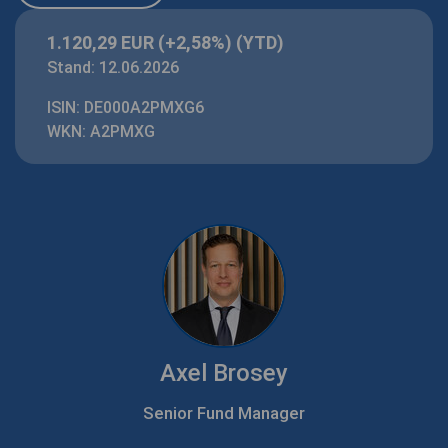
1.120,29 EUR
(+2,58%) (YTD)
Stand: 12.06.2026
ISIN: DE000A2PMXG6
WKN: A2PMXG
Axel Brosey
Senior Fund Manager