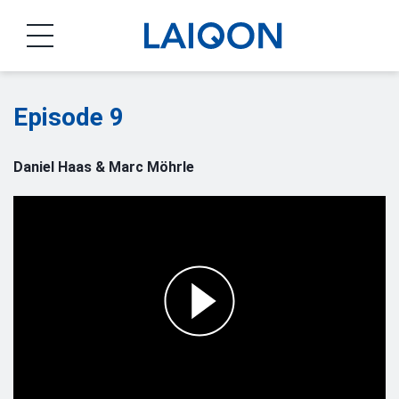
LAIQON
Episode 9
Daniel Haas & Marc Möhrle
Play
Video