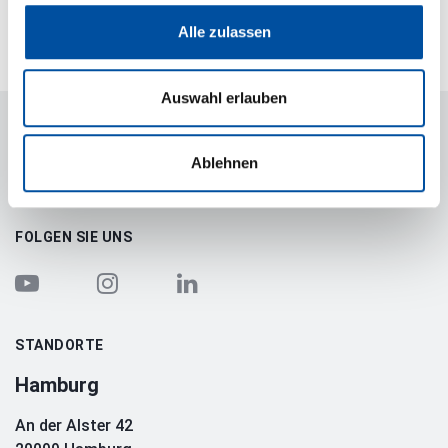
Alle zulassen
Episode 8
E
Auswahl erlauben
Marc Möhrle & Daniel Haas
M
Ablehnen
LAIQON
FOLGEN SIE UNS
STANDORTE
Hamburg
An der Alster 42