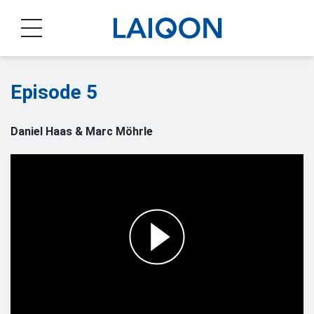
LAIQON
Episode 5
Daniel Haas & Marc Möhrle
Play
Video