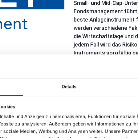
Small- und Mid-Cap-Unter
Fondsmanagement führt e
beste Anlageinstrument 
werden verschiedene Fakt
die Wirtschaftslage und d
jedem Fall wird das Risik
Instruments sorgfältig g
zu den Zielen und dem Anl
Details
Cookies
se sowohl im Kapitalmarkt
nhalte und Anzeigen zu personalisieren, Funktionen für soziale
ung prägt unsere Strategie:
Website zu analysieren. Außerdem geben wir Informationen zu I
 sondern unterstützen auf
r soziale Medien, Werbung und Analysen weiter. Unsere Partner
olio-Unternehmen.