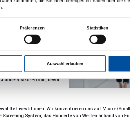
 Daten zusammen, die Sie ihnen bereitgestellt haben oder die s
n.
ends, die die globale oder
en oft zu nachhaltigem
asierend darauf
Präferenzen
Statistiken
ntwicklungen profitieren
einer gründlichen
 prüft das
Auswahl erlauben
tqualität, Bilanzstruktur
Prüfung untersuchen wir
Chance-Risiko-Profils, bevor
wählte Investitionen. Wir konzentrieren uns auf Micro-/Sma
ne Screening System, das Hunderte von Werten anhand von 