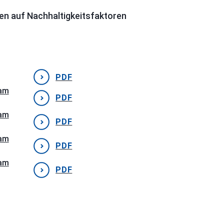
en auf Nachhaltigkeitsfaktoren
PDF
 am
PDF
 am
PDF
 am
PDF
 am
PDF