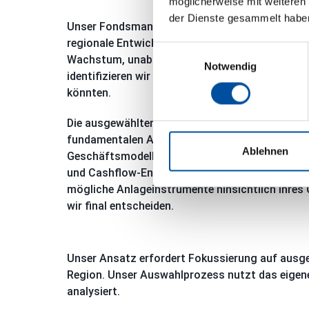
möglicherweise mit weiteren
der Dienste gesammelt habe
Unser Fondsmanagement erkennt langfristige Tr
regionale Entwicklung beeinflussen. Diese führ
Einwilligungsauswahl
Wachstum, unabhängig von Konjunkturzyklen. B
Notwendig
identifizieren wir Unternehmen, die von diesen E
könnten.
Die ausgewählten Unternehmen unterziehen wir 
fundamentalen Analyse. Das Fondsmanagement
Ablehnen
Geschäftsmodell, Umsatzstabilität, Managemen
und Cashflow-Entwicklung. Nach sorgfältiger 
mögliche Anlageinstrumente hinsichtlich ihres 
wir final entscheiden.
Unser Ansatz erfordert Fokussierung auf ausge
Region. Unser Auswahlprozess nutzt das eige
analysiert.