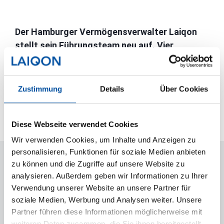
Der Hamburger Vermögensverwalter Laiqon
stellt sein Führungsteam neu auf. Vier
Bereichsvorstände übernehmen zentrale
Aufgaben in Finanzen, KI, IT und Personal.
Zustimmung
Details
Über Cookies
Zum Artikel.
Diese Webseite verwendet Cookies
Wir verwenden Cookies, um Inhalte und Anzeigen zu
personalisieren, Funktionen für soziale Medien anbieten
zu können und die Zugriffe auf unsere Website zu
analysieren. Außerdem geben wir Informationen zu Ihrer
LAIQON
Verwendung unserer Website an unsere Partner für
soziale Medien, Werbung und Analysen weiter. Unsere
Partner führen diese Informationen möglicherweise mit
FOLGEN SIE UNS
weiteren Daten zusammen, die Sie ihnen bereitgestellt